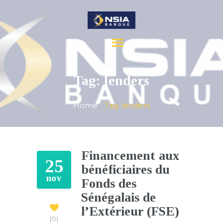
ACCUEIL
Tag: lenders
PARTICULIERS
ENTREPRISES
Home
Tag: lenders
BANCASSURANCE
NOS ACTUALITÉS
A PROPOS
Financement aux
CONTACTS
25
bénéficiaires du
FAQ
nov
Fonds des
SATISFACTION
Sénégalais de
CARRIÈRE
l’Extérieur (FSE)
0