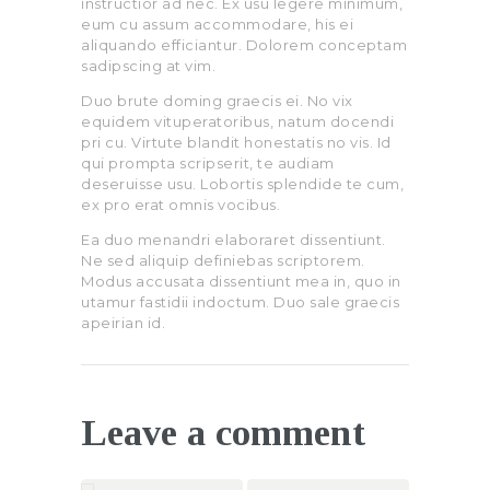
instructior ad nec. Ex usu legere minimum,
eum cu assum accommodare, his ei
aliquando efficiantur. Dolorem conceptam
sadipscing at vim.
Duo brute doming graecis ei. No vix
equidem vituperatoribus, natum docendi
pri cu. Virtute blandit honestatis no vis. Id
qui prompta scripserit, te audiam
deseruisse usu. Lobortis splendide te cum,
ex pro erat omnis vocibus.
Ea duo menandri elaboraret dissentiunt.
Ne sed aliquip definiebas scriptorem.
Modus accusata dissentiunt mea in, quo in
utamur fastidii indoctum. Duo sale graecis
apeirian id.
Leave a comment