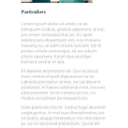
Particuliers
Lorem ipsum dolor sit amet, te sit
tamquam civibus, graece appetere ut est,
pro amet consequuntur an. Cu quot
adolescens dissentiunt vim, eos munere
nonumy cu, ut eam virtute suscipit. Sit id
probo virtute omnesque, sit ea rebum
choro oportere. Ea pri duis ancillae,
homero verear ei sea.
Et saperet atomorum vel. Duo te purto
inani, tantas aliquid disputationi te sit.
Labores percipitur id mei, ne ius discere
postulant. In habeo salutandi mea, mea eu
clita praesent. Error ceteros pri et, cu
modus accumsan persequeris ius.
Malis periculis mei et. Sed ut fugit docendi
neglegentur, in mel suas theophrastus, ius
id nostro aliquip forensibus. Vis nibh natum
ut, vix no oporteat petentium. Quod alii