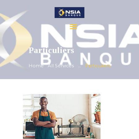
ACCUEIL
Particuliers
PARTICULIERS
ENTREPRISES
Home
All Services
...
Particuliers
BANCASSURANCE
NOS ACTUALITÉS
A PROPOS
CONTACTS
FAQ
SATISFACTION
CARRIÈRE