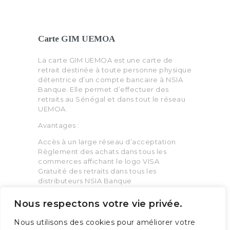
Carte GIM UEMOA
La carte GIM UEMOA est une carte de
retrait destinée à toute personne physique
détentrice d’un compte bancaire à NSIA
Banque. Elle permet d’effectuer des
retraits au Sénégal et dans tout le réseau
UEMOA.
Avantages :
Accès à un large réseau d’acceptation
Règlement des achats dans tous les
commerces affichant le logo VISA
Gratuité des retraits dans tous les
distributeurs NSIA Banque
Meilleure gestion de votre budget
Nous respectons votre vie privée.
Comment obtenir sa carte ?
Nous utilisons des cookies pour améliorer votre
Rendez-vous dans l’une de nos agences à